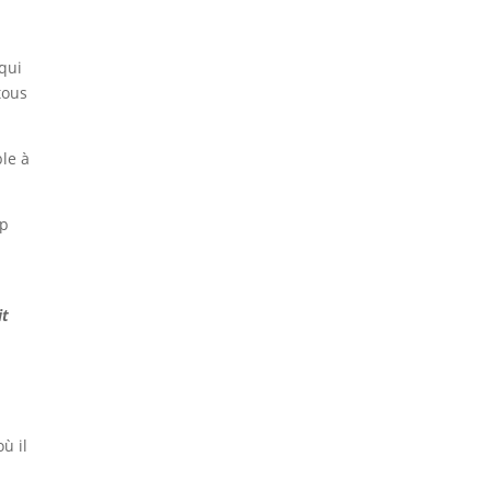
 qui
tous
ble à
op
it
ù il