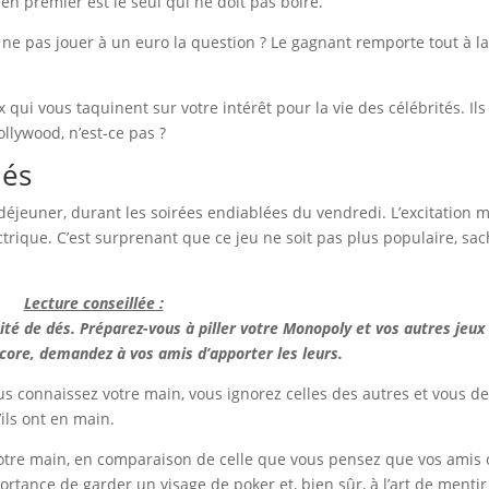
en premier est le seul qui ne doit pas boire.
i ne pas jouer à un euro la question ? Le gagnant remporte tout à la
 qui vous taquinent sur votre intérêt pour la vie des célébrités. Ils
llywood, n’est-ce pas ?
dés
déjeuner, durant les soirées endiablées du vendredi. L’excitation 
ctrique. C’est surprenant que ce jeu ne soit pas plus populaire, sa
Lecture conseillée :
té de dés. Préparez-vous à piller votre Monopoly et vos autres jeux
core, demandez à vos amis d’apporter les leurs.
us connaissez votre main, vous ignorez celles des autres et vous d
ils ont en main.
otre main, en comparaison de celle que vous pensez que vos amis 
mportance de garder un visage de poker et, bien sûr, à l’art de mentir