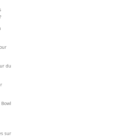
s
?
u
pour
eur du
ur
r Bowl
es sur