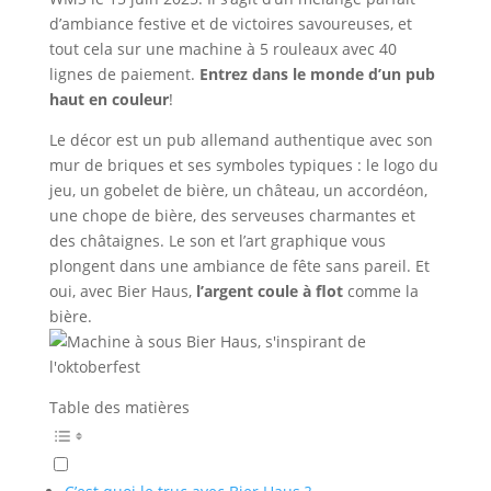
d’ambiance festive et de victoires savoureuses, et
tout cela sur une machine à 5 rouleaux avec 40
lignes de paiement.
Entrez dans le monde d’un pub
haut en couleur
!
Le décor est un pub allemand authentique avec son
mur de briques et ses symboles typiques : le logo du
jeu, un gobelet de bière, un château, un accordéon,
une chope de bière, des serveuses charmantes et
des châtaignes. Le son et l’art graphique vous
plongent dans une ambiance de fête sans pareil. Et
oui, avec Bier Haus,
l’argent coule à flot
comme la
bière.
Table des matières