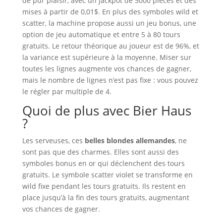
de pur plaisir, avec un jackpot de 5000 pièces et des
mises à partir de 0,01$. En plus des symboles wild et
scatter, la machine propose aussi un jeu bonus, une
option de jeu automatique et entre 5 à 80 tours
gratuits. Le retour théorique au joueur est de 96%, et
la variance est supérieure à la moyenne. Miser sur
toutes les lignes augmente vos chances de gagner,
mais le nombre de lignes n’est pas fixe : vous pouvez
le régler par multiple de 4.
Quoi de plus avec Bier Haus
?
Les serveuses, ces
belles blondes allemandes
, ne
sont pas que des charmes. Elles sont aussi des
symboles bonus en or qui déclenchent des tours
gratuits. Le symbole scatter violet se transforme en
wild fixe pendant les tours gratuits. Ils restent en
place jusqu’à la fin des tours gratuits, augmentant
vos chances de gagner.