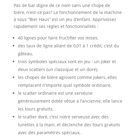
Pas de bar digne de ce nom sans une chope de
bière, n’est-ce pas? Le fonctionnement de la machine
à sous “Bier Haus” est un jeu d’enfant. Apprivoisez
rapidement ses règles et fonctionnalités :
40 lignes pour faire fructifier vos mises,
des taux de ligne allant de 0,01 à 1 crédit, c’est du
gâteau,
trois symboles spéciaux sont en jeu : un joker et
deux scatters (un classique et un doré),
les chopes de bière agissent comme jokers, elles
remplacent n’importe quel symbole ordinaire,
le scatter ordinaire est une serveuse
généreusement dotée vêtue à l’ancienne, elle lance
les tours gratuits,
le scatter doré, c’est notre serveuse avec des
lunettes à la main, et déclenche des tours gratuits
avec des paramètres spéciaux,