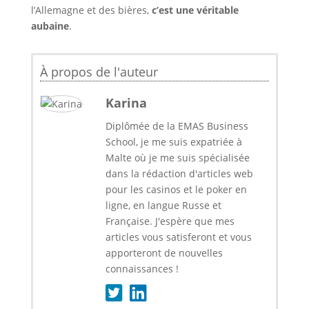
l’Allemagne et des bières,
c’est une véritable
aubaine
.
À propos de l'auteur
Karina
Diplômée de la EMAS Business
School, je me suis expatriée à
Malte où je me suis spécialisée
dans la rédaction d'articles web
pour les casinos et le poker en
ligne, en langue Russe et
Française. J'espère que mes
articles vous satisferont et vous
apporteront de nouvelles
connaissances !