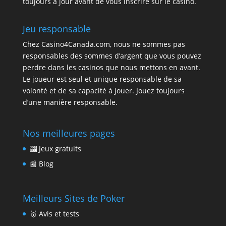
toujours à jour avant de vous inscrire sur le casino.
Jeu responsable
Chez Casino4Canada.com, nous ne sommes pas
responsables des sommes d’argent que vous pouvez
perdre dans les casinos que nous mettons en avant.
Le joueur est seul et unique responsable de sa
volonté et de sa capacité à jouer. Jouez toujours
d’une manière responsable.
Nos meilleures pages
🎰 Jeux gratuits
📰 Blog
Meilleurs Sites de Poker
🥇 Avis et tests