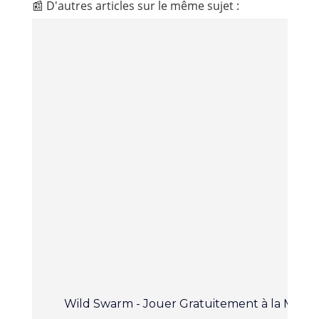
📰 D'autres articles sur le même sujet :
Wild Swarm - Jouer Gratuitement à la Machi